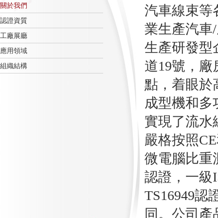
關於我們
汽車線束等
認證資質
業生產汽車
工廠展廳
生產研發型
應用領域
道
19號，
組織結構
點，着眼於
成型機和多
實現了流水
嚴格按照
C
微電腦比重
認證，一級
TS1694
同。公司產