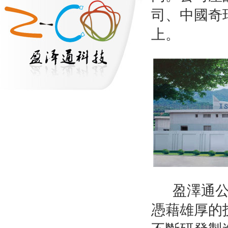
司、中國奇
上。
盈澤通
憑藉雄厚的